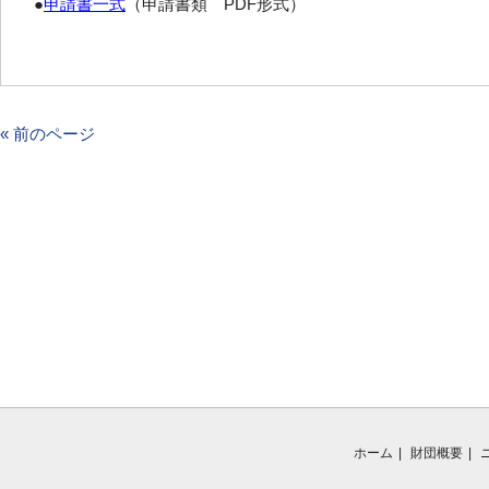
●
申請書一式
（申請書類 PDF形式）
« 前のページ
ホーム
財団概要